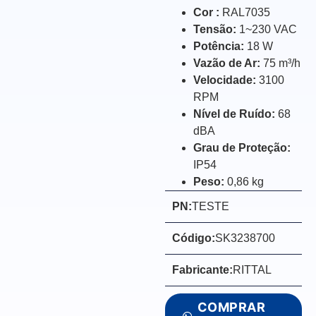
Cor :
RAL7035
Tensão:
1~230 VAC
Potência:
18 W
Vazão de Ar:
75 m³/h
Velocidade:
3100
RPM
Nível de Ruído:
68
dBA
Grau de Proteção:
IP54
Peso:
0,86 kg
PN:
TESTE
Código:
SK3238700
Fabricante:
RITTAL
COMPRAR